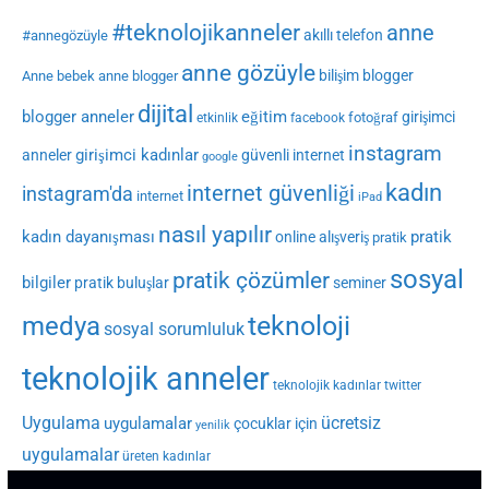
#teknolojikanneler
anne
akıllı telefon
#annegözüyle
anne gözüyle
bilişim
blogger
Anne bebek
anne blogger
dijital
blogger anneler
eğitim
girişimci
fotoğraf
etkinlik
facebook
instagram
girişimci kadınlar
anneler
güvenli internet
google
kadın
internet güvenliği
instagram'da
internet
iPad
nasıl yapılır
kadın dayanışması
pratik
online alışveriş
pratik
sosyal
pratik çözümler
bilgiler
pratik buluşlar
seminer
medya
teknoloji
sosyal sorumluluk
teknolojik anneler
teknolojik kadınlar
twitter
Uygulama
ücretsiz
uygulamalar
çocuklar için
yenilik
uygulamalar
üreten kadınlar