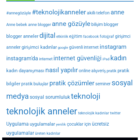
#teknolojikanneler
anne
akıllı telefon
#annegözüyle
anne gözüyle
bilişim
blogger
Anne bebek
anne blogger
dijital
blogger anneler
eğitim
girişimci
fotoğraf
etkinlik
facebook
instagram
girişimci kadınlar
anneler
güvenli internet
google
kadın
internet güvenliği
instagram'da
internet
iPad
nasıl yapılır
kadın dayanışması
pratik
online alışveriş
pratik
sosyal
pratik çözümler
bilgiler
pratik buluşlar
seminer
medya
teknoloji
sosyal sorumluluk
teknolojik anneler
teknolojik kadınlar
twitter
Uygulama
ücretsiz
uygulamalar
çocuklar için
yenilik
uygulamalar
üreten kadınlar